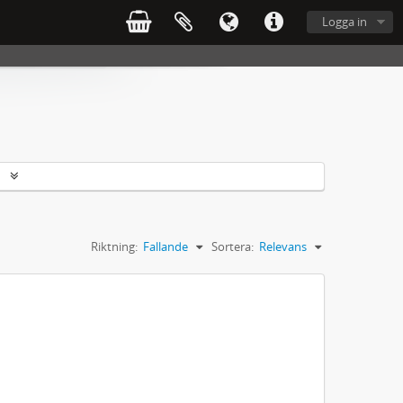
Logga in
r
Riktning:
Fallande
Sortera:
Relevans