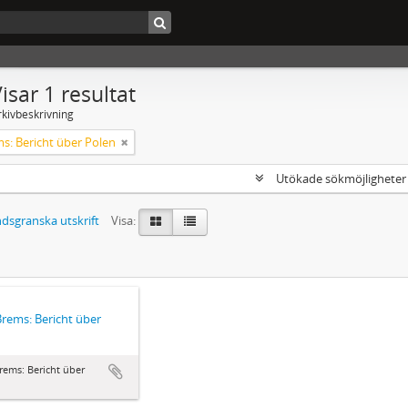
isar 1 resultat
rkivbeskrivning
ms: Bericht über Polen
Utökade sökmöjlighete
dsgranska utskrift
Visa:
 Brems: Bericht über
n
Brems: Bericht über