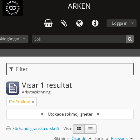
ARKEN
Logga in
ökingångar
Filter
Visar 1 resultat
Arkivbeskrivning
Tīmūrnāme
Utökade sökmöjligheter
Förhandsgranska utskrift
Visa:
Riktning:
Ökande
Sortera:
Relevans