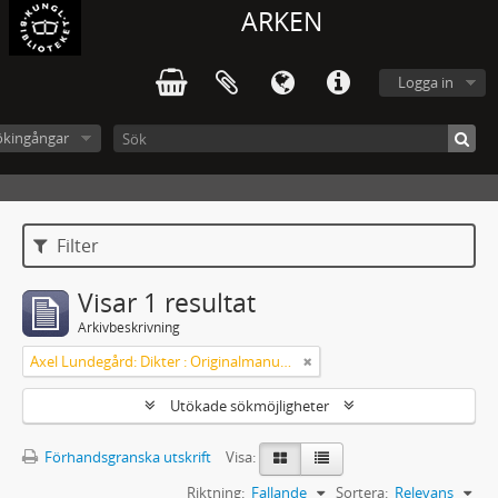
ARKEN
Logga in
ökingångar
Filter
Visar 1 resultat
Arkivbeskrivning
Axel Lundegård: Dikter : Originalmanuskript
Utökade sökmöjligheter
Förhandsgranska utskrift
Visa:
Riktning:
Fallande
Sortera:
Relevans