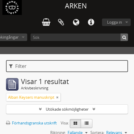
ARKEN
Logga in
ökingångar
Filter
Visar 1 resultat
Arkivbeskrivning
Alban Keysers manuskript
Utökade sökmöjligheter
Förhandsgranska utskrift
Visa:
Riktning:
Fallande
Sortera:
Relevans