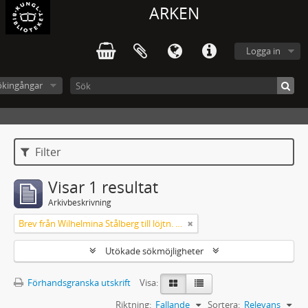
ARKEN
Logga in
ökingångar
Filter
Visar 1 resultat
Arkivbeskrivning
Brev från Wilhelmina Stålberg till löjtn. Ridderstad 1857
Utökade sökmöjligheter
Förhandsgranska utskrift
Visa:
Riktning:
Fallande
Sortera:
Relevans