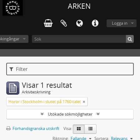
ARKEN
Logga in
ökingångar
Filter
Visar 1 resultat
Arkivbeskrivning
Horor i Stockholm i slutet på 1760-talet
Utökade sökmöjligheter
Förhandsgranska utskrift
Visa:
Riktning:
Fallande
Sortera:
Relevans