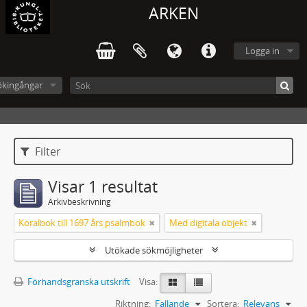
ARKEN
Logga in
ökingångar
Filter
Visar 1 resultat
Arkivbeskrivning
Koralbok till 1697 års psalmbok
Med digitala objekt
Utökade sökmöjligheter
Förhandsgranska utskrift
Visa:
Riktning:
Fallande
Sortera:
Relevans