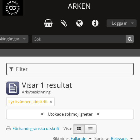
ARKEN
Logga in
ökingångar
Filter
Visar 1 resultat
Arkivbeskrivning
Lyrikvännen, tidskrift
Utökade sökmöjligheter
Förhandsgranska utskrift
Visa:
Riktning:
Fallande
Sortera:
Relevans