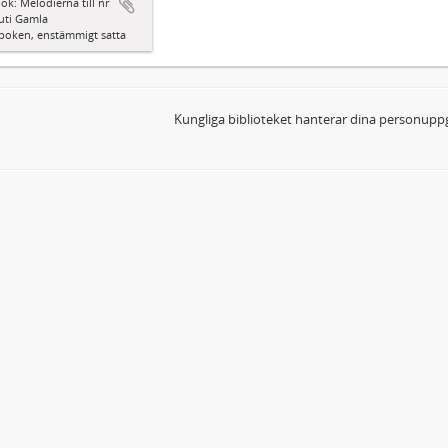
ok: Melodierna till nr
uti Gamla
boken, enstämmigt satta
Kungliga biblioteket hanterar dina personuppg