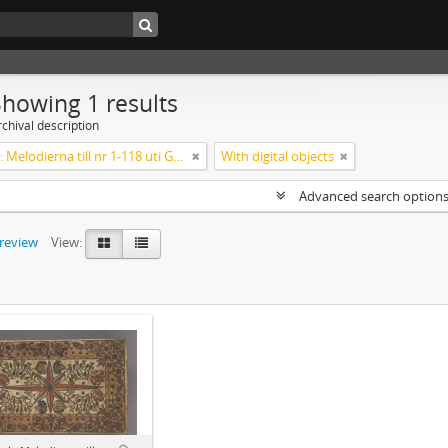
Showing 1 results
chival description
Koralbok: Melodierna till nr 1-118 uti Gamla Psalmboken, enstämmigt satta
With digital objects
Advanced search option
preview
View: