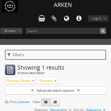
ARKEN
Log in
Browse
Filters
Showing 1 results
Archival description
Moberg, Vilhelm
Dramatik
Advanced search options
Print preview
View:
Direction:
Descending
Sort by:
Relevance