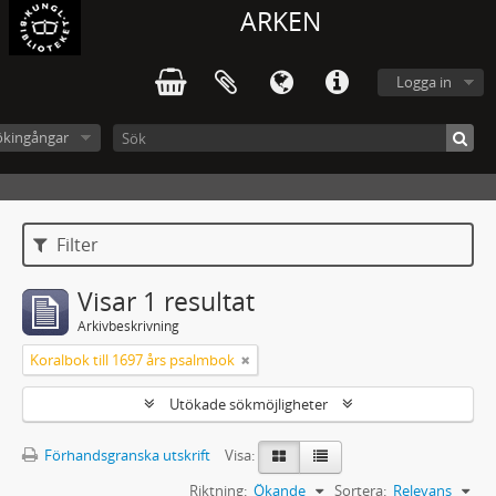
ARKEN
Logga in
ökingångar
Filter
Visar 1 resultat
Arkivbeskrivning
Koralbok till 1697 års psalmbok
Utökade sökmöjligheter
Förhandsgranska utskrift
Visa:
Riktning:
Ökande
Sortera:
Relevans