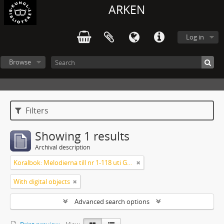
ARKEN
Log in
Browse
Filters
Showing 1 results
Archival description
Koralbok: Melodierna till nr 1-118 uti Gamla Psalmboken, enstämmigt satta
With digital objects
Advanced search options