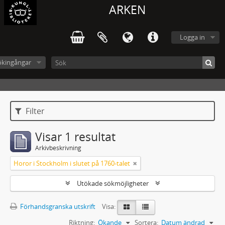
ARKEN
Logga in
ökingångar
Filter
Visar 1 resultat
Arkivbeskrivning
Horor i Stockholm i slutet på 1760-talet
Utökade sökmöjligheter
Förhandsgranska utskrift
Visa:
Riktning:
Ökande
Sortera:
Datum ändrad