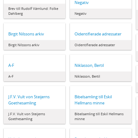
Negativ
Brev till Rudolf Värnlund: Folke
Dahlberg
Negativ
Birgit Nilssons arkiv
Oidentifierade adressater
Birgit Nilssons arkiv
Oidentifierade adressater
A-F
Niklasson, Bertil
A-F
Niklasson, Bertil
J.F.V. Vult von Steijerns
Bibelsamling till Eskil
Goethesamling
Hellmans minne
J.F.V. Vult von Steijerns
Bibelsamling till Eskil Hellmans
Goethesamling
minne