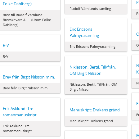
P
Folke Dahlberg)
Rudolf Värnlunds samling
P
Brev till Rudolf Värnlund:
Brevskrivare A - L (Utom Folke
Dahlberg)
Eric Ericsons
O
Palmyrasamling
R-V
O
Eric Ericsons Palmyrasamling
R-V
N
Niklasson, Bertil: Till/från,
K
OM Birgit Nilsson
Brev från Birgit Nilsson m.m.
N
Niklasson, Bertil: Till/från, OM
Brev från Birgit Nilsson m.m.
Birgit Nilsson
E
Erik Asklund: Tre
Manuskript: Drakens gränd
romanmanuskript
E
Manuskript: Drakens gränd
Erik Asklund: Tre
romanmanuskript
M