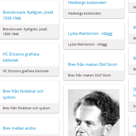
Hedbergs bokbinderi
M
Brevskrivare: Kjellgren, Josef,
Hedbergs bokbinderi
1939-1946
B
Brevskrivare: Kjellgren, Josef,
Lydia Wahlström - tillägg
1939-1946
B
Lydia Wahlström - tillägg
HC Ericsons grafiska
B
bibliotek
Brev från maken Olof Stroh
B
HC Ericsons grafiska bibliotek
Brev från maken Olof Stroh
D
Brev från föräldrar och
h
syskon
D
Brev från föräldrar och syskon
H
Brev mellan andra