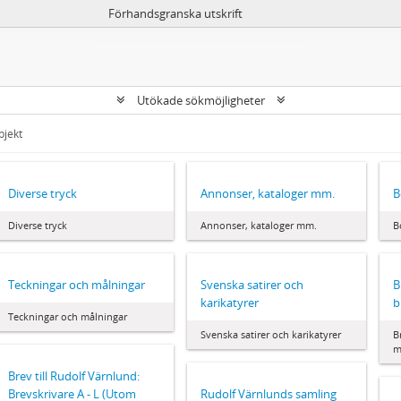
Förhandsgranska utskrift
Utökade sökmöjligheter
bjekt
Diverse tryck
Annonser, kataloger mm.
B
Diverse tryck
Annonser, kataloger mm.
B
Teckningar och målningar
Svenska satirer och
B
karikatyrer
b
Teckningar och målningar
Svenska satirer och karikatyrer
B
m
Brev till Rudolf Värnlund:
Brevskrivare A - L (Utom
Rudolf Värnlunds samling