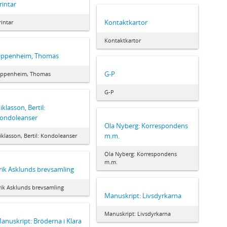
rintar
Kontaktkartor
rintar
Kontaktkartor
ppenheim, Thomas
G-P
ppenheim, Thomas
G-P
iklasson, Bertil:
ondoleanser
Ola Nyberg: Korrespondens
m.m.
iklasson, Bertil: Kondoleanser
Ola Nyberg: Korrespondens
m.m.
rik Asklunds brevsamling
rik Asklunds brevsamling
Manuskript: Livsdyrkarna
Manuskript: Livsdyrkarna
anuskript: Bröderna i Klara