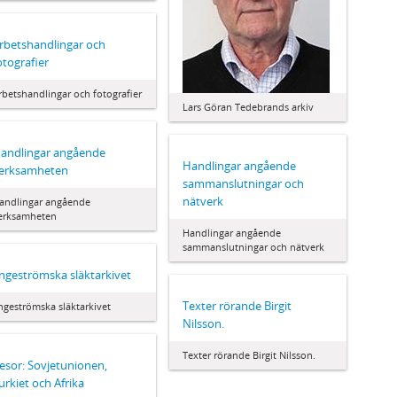
rbetshandlingar och
otografier
rbetshandlingar och fotografier
Lars Göran Tedebrands arkiv
andlingar angående
Handlingar angående
erksamheten
sammanslutningar och
nätverk
andlingar angående
erksamheten
Handlingar angående
sammanslutningar och nätverk
ngeströmska släktarkivet
Texter rörande Birgit
ngeströmska släktarkivet
Nilsson.
Texter rörande Birgit Nilsson.
esor: Sovjetunionen,
urkiet och Afrika