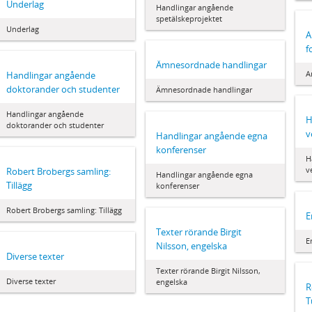
Underlag
Handlingar angående
spetälskeprojektet
Underlag
A
f
Ämnesordnade handlingar
A
Handlingar angående
doktorander och studenter
Ämnesordnade handlingar
Handlingar angående
H
doktorander och studenter
v
Handlingar angående egna
konferenser
H
v
Robert Brobergs samling:
Handlingar angående egna
Tillägg
konferenser
Robert Brobergs samling: Tillägg
E
Texter rörande Birgit
E
Nilsson, engelska
Diverse texter
Texter rörande Birgit Nilsson,
Diverse texter
engelska
R
T