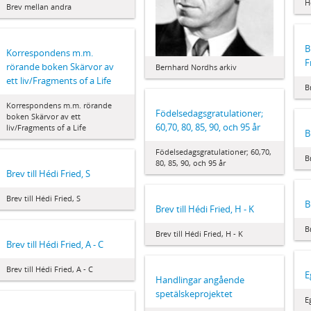
H
Brev mellan andra
B
Korrespondens m.m.
F
rörande boken Skärvor av
Bernhard Nordhs arkiv
ett liv/Fragments of a Life
B
Korrespondens m.m. rörande
Födelsedagsgratulationer;
boken Skärvor av ett
60,70, 80, 85, 90, och 95 år
liv/Fragments of a Life
B
Födelsedagsgratulationer; 60,70,
B
80, 85, 90, och 95 år
Brev till Hédi Fried, S
Brev till Hédi Fried, S
B
Brev till Hédi Fried, H - K
B
Brev till Hédi Fried, H - K
Brev till Hédi Fried, A - C
Brev till Hédi Fried, A - C
E
Handlingar angående
spetälskeprojektet
E