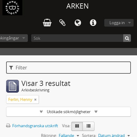
ARKEN
Logga in
ökingångar
Filter
Visar 3 resultat
Arkivbeskrivning
Ferlin, Henny
Utökade sökmöjligheter
Förhandsgranska utskrift
Visa:
Riktning:
Fallande
Sortera:
Datum ändrad