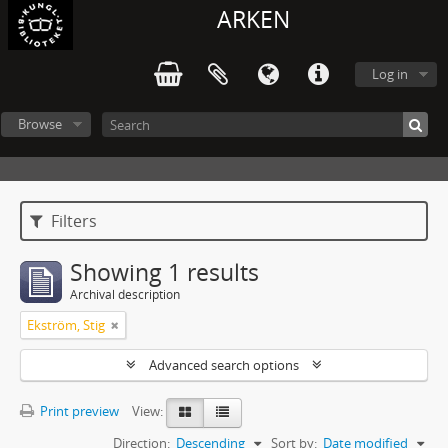
ARKEN
Log in
Browse
Filters
Showing 1 results
Archival description
Ekström, Stig
Advanced search options
Print preview
View:
Direction:
Descending
Sort by:
Date modified