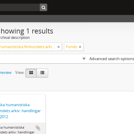
Showing 1 results
chival description
Svenska humanistiska förbundets arkiv: handlingar 2003-2012
Fonds
Advanced search option
preview
View:
ka humanistiska
ndets arkiv: handlingar
-2012
ka humanistiska
dets arkiv: handlingar