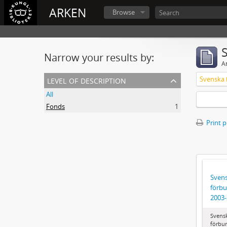
ARKEN
Browse
Narrow your results by:
Ar
level of description
All
Fonds
1
Print 
Svens
förbu
2003
Svens
förbun