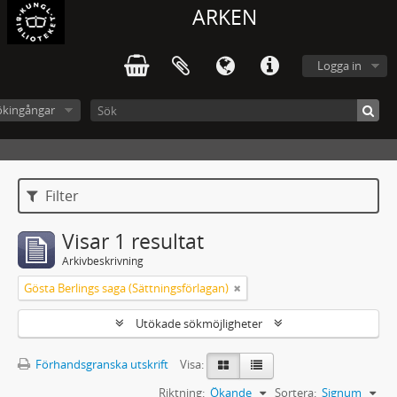
ARKEN
Logga in
ökingångar
Filter
Visar 1 resultat
Arkivbeskrivning
Gösta Berlings saga (Sättningsförlagan)
Utökade sökmöjligheter
Förhandsgranska utskrift
Visa:
Riktning:
Ökande
Sortera:
Signum