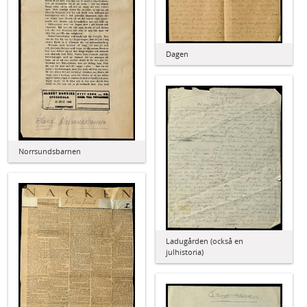
Dagen
Norrsundsbarnen
Ladugården (också en
julhistoria)