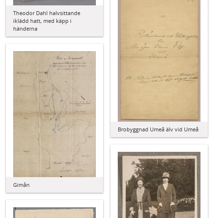
Theodor Dahl halvsittande
iklädd hatt, med käpp i
händerna
Brobyggnad Umeå älv vid Umeå
Gimån