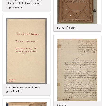
bl.a. protokoll, kassabok och
klippsamling
Fotografialbum
C.M. Bellmans brev till "min
gunstiga Fru"
Gådeån