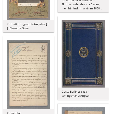
för att blifva af med dem.
Skrifna under de sista 3 åren,
men här inskrifna våren 1868... .
Porträtt och gruppfotografier [ I
]: Eleonora Duse
Gösta Berlings saga -
tävlingsmanuskriptet
Romarblod