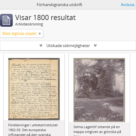
Förhandsgranska utskrift
Avsluta
Visar 1800 resultat
Arkivbeskrivning
Med digitala objekt
Utökade sökmöjligheter
Föreläsningar i arbetarinstitutet
Selma Lagerlöf sittande på en
1902-03. Det europeiska
trappa omgiven av grönska på
inflytandet på den svenska