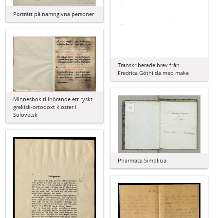
Porträtt på namngivna personer
Transkriberade brev från
Fredrica Göthilda med make
Minnesbok tillhörande ett ryskt
grekisk-ortodoxt kloster i
Solovetsk
Pharmaca Simplicia