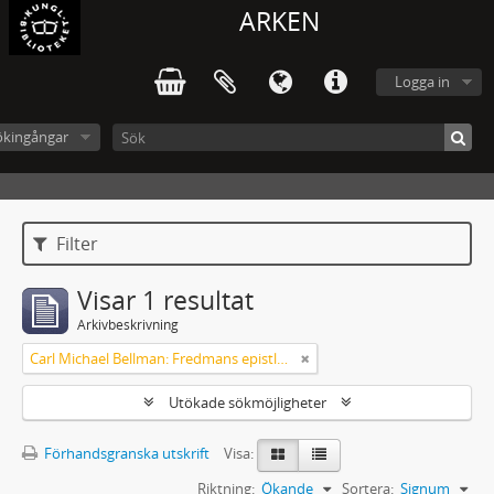
ARKEN
Logga in
ökingångar
Filter
Visar 1 resultat
Arkivbeskrivning
Carl Michael Bellman: Fredmans epistlar [Nechers ex.]. Ep. 1-50
Utökade sökmöjligheter
Förhandsgranska utskrift
Visa:
Riktning:
Ökande
Sortera:
Signum