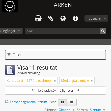
ARKEN
Logga in
ökingångar
Filter
Visar 1 resultat
Arkivbeskrivning
Koralbok till 1697 års psalmbok
Med digitala objekt
Utökade sökmöjligheter
Förhandsgranska utskrift
Visa:
Riktning:
Ökande
Sortera:
Signum