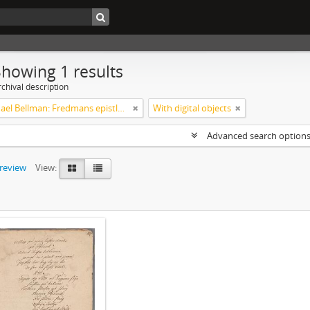
Showing 1 results
chival description
Carl Michael Bellman: Fredmans epistlar och sånger m.fl. Bellman-texter
With digital objects
Advanced search option
preview
View: