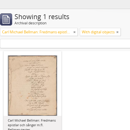
Showing 1 results
Archival description
Carl Michael Bellman: Fredmans epistlar och sånger m.fl. Bellman-texter
With digital objects
Carl Michael Bellman: Fredmans
epistlar och sånger m.fl.
Bellman-texter