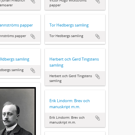
n Johan Friedrich
Victor Hugo Wickströms
emoarer
papper
annströms papper
Tor Hedbergs samling
nnströms papper
Tor Hedbergs samling
Oldbergs samling
Herbert och Gerd Tingstens
samling
dbergs samling
Herbert och Gerd Tingstens
samling
Erik Lindorm: Brev och
manuskript m.m.
Erik Lindorm: Brev och
manuskript m.m.