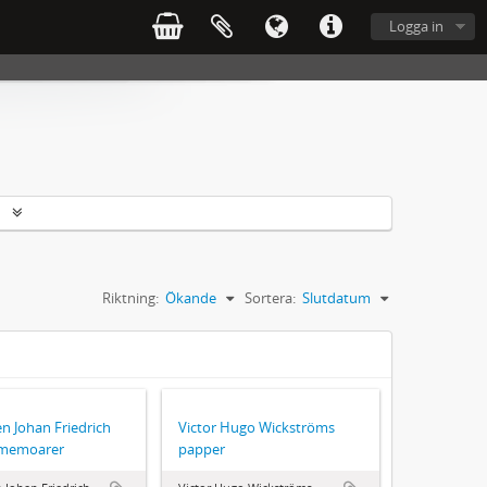
Logga in
r
Riktning:
Ökande
Sortera:
Slutdatum
en Johan Friedrich
Victor Hugo Wickströms
 memoarer
papper