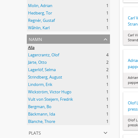
Molin, Adrian
1
Hedberg, Tor
1
Carl 
Regnér, Gustaf
1
Stra
Wåhlin, Karl
1
Carl V
namn
Stran
Alla
Lagercrantz, Olof
4
Adria
Järte, Otto
2
papp
Lagerlöf, Selma
2
Strindberg, August
1
Adria
pappe
Lindorm, Erik
1
Wickström, Victor Hugo
1
Vult von Steijern, Fredrik
1
Olof 
Bergman, Bo
1
press
Bäckmann, Ida
1
Olof L
Blanche, Thore
1
pressk
plats