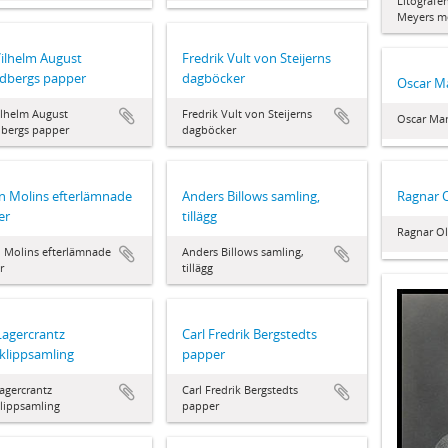
Litografe
Meyers m
Vilhelm August
Fredrik Vult von Steijerns
ndbergs papper
dagböcker
Oscar M
ilhelm August
Fredrik Vult von Steijerns
Oscar Ma
dbergs papper
dagböcker
n Molins efterlämnade
Anders Billows samling,
Ragnar 
er
tillägg
Ragnar Ol
n Molins efterlämnade
Anders Billows samling,
r
tillägg
Lagercrantz
Carl Fredrik Bergstedts
klippsamling
papper
agercrantz
Carl Fredrik Bergstedts
lippsamling
papper