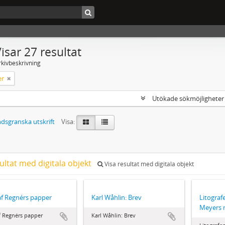
isar 27 resultat
rkivbeskrivning
er
Utökade sökmöjlighete
dsgranska utskrift
Visa:
ultat med digitala objekt
Visa resultat med digitala objekt
f Regnérs papper
Karl Wåhlin: Brev
Litograf
Meyers
f Regnérs papper
Karl Wåhlin: Brev