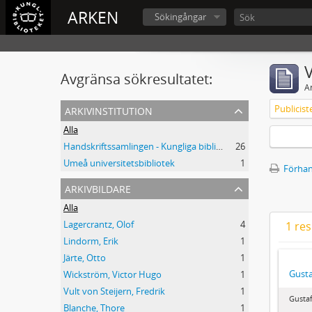
ARKEN
Sökingångar
V
Avgränsa sökresultatet:
A
arkivinstitution
Publicist
Alla
Handskriftssamlingen - Kungliga biblioteket
26
Umeå universitetsbibliotek
1
Förhan
arkivbildare
Alla
Lagercrantz, Olof
4
1 res
Lindorm, Erik
1
Järte, Otto
1
Gusta
Wickström, Victor Hugo
1
Vult von Steijern, Fredrik
1
Gusta
Blanche, Thore
1