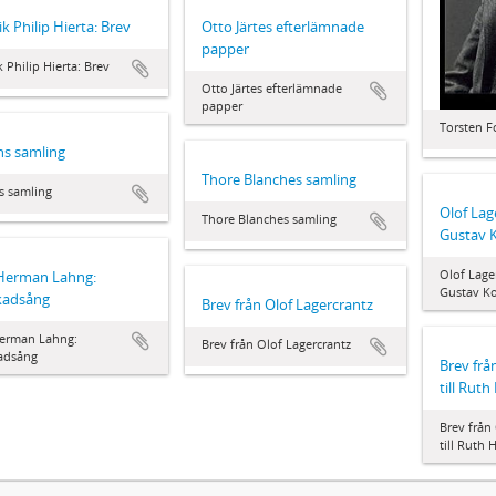
ik Philip Hierta: Brev
Otto Järtes efterlämnade
papper
k Philip Hierta: Brev
Otto Järtes efterlämnade
papper
Torsten F
s samling
Thore Blanches samling
s samling
Olof Lage
Thore Blanches samling
Gustav 
Olof Lager
 Herman Lahng:
Gustav Ko
kadsång
Brev från Olof Lagercrantz
Herman Lahng:
Brev från Olof Lagercrantz
kadsång
Brev frå
till Ruth
Brev från
till Ruth 