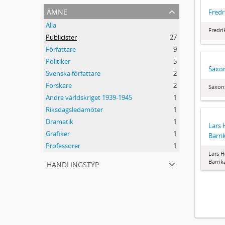
ämne
Fredr
Alla
Fredri
Publicister
27
Författare
9
Politiker
5
Saxon
Svenska författare
2
Forskare
2
Saxon
Andra världskriget 1939-1945
1
Riksdagsledamöter
1
Dramatik
1
Lars
Grafiker
1
Barri
Professorer
1
Lars 
handlingstyp
Barri