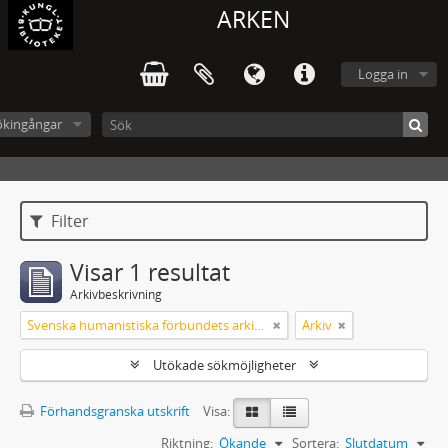
ARKEN
Logga in
ökingångar
Filter
Visar 1 resultat
Arkivbeskrivning
Svenska humanistiska förbundets arkiv: handlingar 2003-2012
Arkiv
Utökade sökmöjligheter
Förhandsgranska utskrift
Visa:
Riktning:
Ökande
Sortera:
Slutdatum