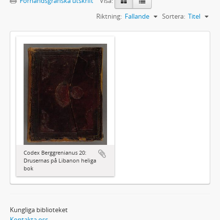
Förhandsgranska utskrift
Visa:
Riktning:
Fallande
Sortera:
Titel
Codex Berggrenianus 20:
Drusernas på Libanon heliga
bok
Kungliga biblioteket
Kontakta oss