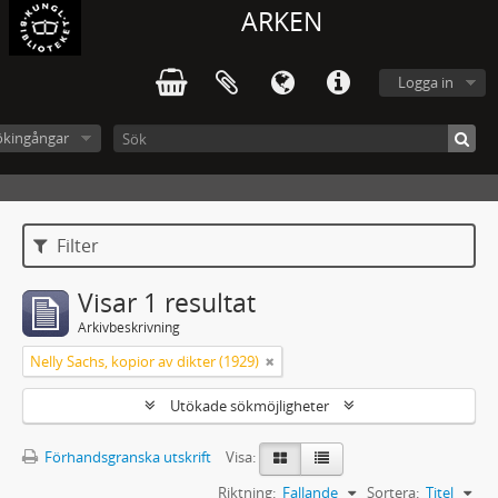
ARKEN
Logga in
ökingångar
Filter
Visar 1 resultat
Arkivbeskrivning
Nelly Sachs, kopior av dikter (1929)
Utökade sökmöjligheter
Förhandsgranska utskrift
Visa:
Riktning:
Fallande
Sortera:
Titel