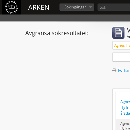
ARKEN
Sökingångar
V
Avgränsa sökresultatet:
A
Förhan
Agne
Hylln
årsd
Agnes
Hyllni