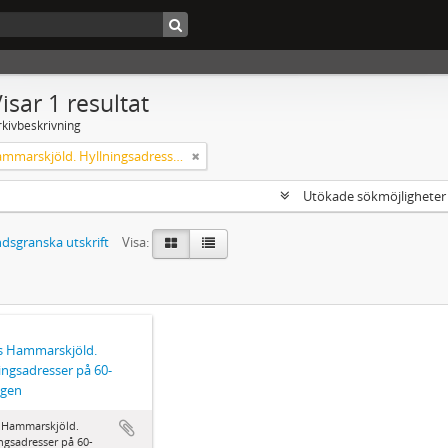
isar 1 resultat
rkivbeskrivning
Agnes Hammarskjöld. Hyllningsadresser på 60-årsdagen
Utökade sökmöjlighete
dsgranska utskrift
Visa:
s Hammarskjöld.
ingsadresser på 60-
agen
 Hammarskjöld.
ngsadresser på 60-