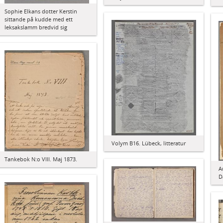
Sophie Elkans dotter Kerstin
sittande på kudde med ett
leksakslamm bredvid sig
Volym B16. Lübeck, litteratur
Tankebok N:o VIII. Maj 1873.
A
D