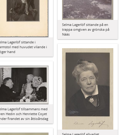
Selma Lagerlöf sittande på en
trappa omgiven av grönska på
Nääs
elma Lagerlöf sittande i
armstol med huvudet vilande i
öger hand
elma Lagerlöf tillsammans med
ven Hedin och Henriette Coyet
nder firandet av sin åttioårsdag
Selma Lagerlöf allvarligt