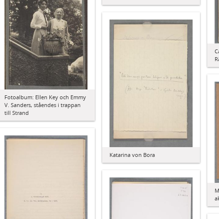
C
R
Fotoalbum: Ellen Key och Emmy
V. Sanders, ståendes i trappan
till Strand
Katarina von Bora
M
a