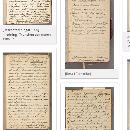
[Reseanteckningar 1906].
Inledning: "Munchen sommaren
A
1906... ".
[
M
[Resa i Frankrike].