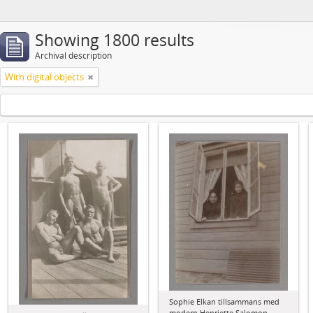
Showing 1800 results
Archival description
With digital objects
Sophie Elkan tillsammans med
modern Henriette Salomon.