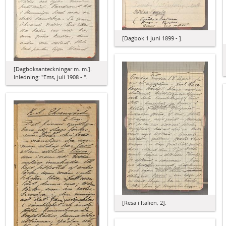
[Dagbok 1 juni 1899 - ].
[Dagboksanteckningar m. m.].
Inledning: "Ems, juli 1908 - ".
[Resa i Italien, 2].