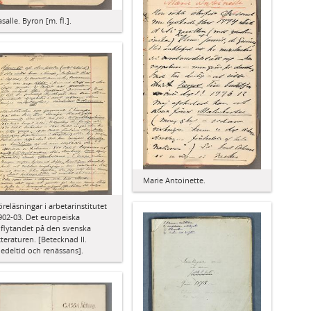
asalle. Byron [m. fl.].
Marie Antoinette.
öreläsningar i arbetarinstitutet
902-03. Det europeiska
nflytandet på den svenska
itteraturen. [Betecknad II.
edeltid och renässans].