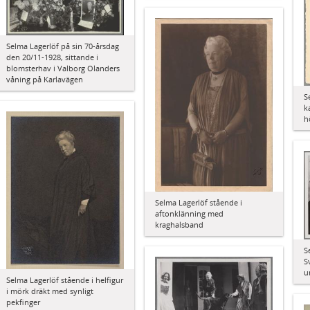
Selma Lagerlöf på sin 70-årsdag
den 20/11-1928, sittande i
blomsterhav i Valborg Olanders
våning på Karlavägen
S
k
h
Selma Lagerlöf stående i
aftonklänning med
kraghalsband
S
S
u
Selma Lagerlöf stående i helfigur
i mörk dräkt med synligt
pekfinger