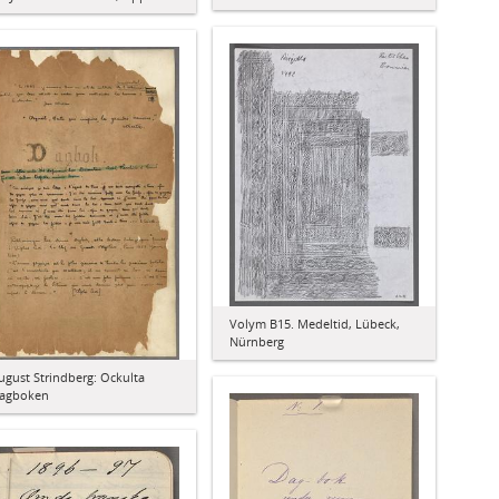
Volym B15. Medeltid, Lübeck,
Nürnberg
ugust Strindberg: Ockulta
agboken