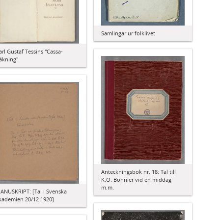
Samlingar ur folklivet
arl Gustaf Tessins "Cassa-
äkning"
Anteckningsbok nr. 18: Tal till
K.O. Bonnier vid en middag
m.m.
ANUSKRIPT: [Tal i Svenska
kademien 20/12 1920]