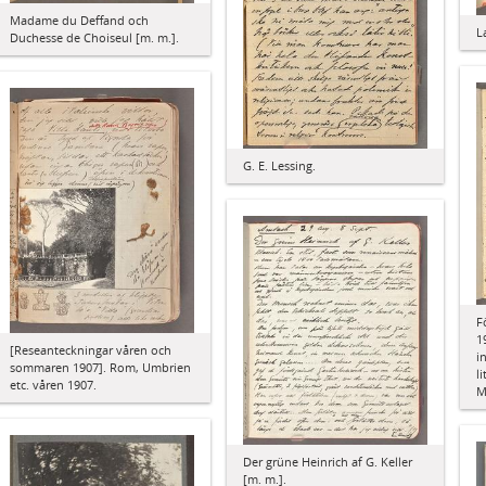
Madame du Deffand och
L
Duchesse de Choiseul [m. m.].
G. E. Lessing.
F
1
[Reseanteckningar våren och
i
sommaren 1907]. Rom, Umbrien
l
etc. våren 1907.
M
Der grüne Heinrich af G. Keller
[m. m.].