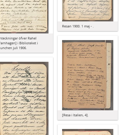
Resan 1900. 1 maj - .
nteckningar öfver Rahel
Varnhagen] i Biblioteket i
unchen juli 1906.
[Resa i Italien, 4].