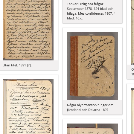
Tankar i religiösa frågor.
September 1878. 124 blad och
bilaga: Mes confidences 1907. 4
blad, 16:o.
Utan titel. 1891 [?].
O
1
Några blyertsanteckningar om
Jämtland och Dalarna 1897.