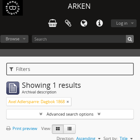
ARKEN
Log in
Browse
Filters
Showing 1 results
Archival description
Axel Adlersparre: Dagbok 1868
Advanced search options
Print preview
View:
Direction:
Ascending
Sort by:
Title