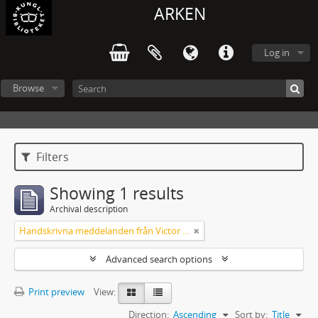
ARKEN
Log in
Browse
Filters
Showing 1 results
Archival description
Handskrivna meddelanden från Victor Arendorff
Advanced search options
Print preview
View:
Direction:
Ascending
Sort by:
Title