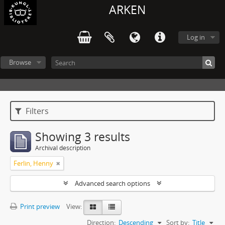
ARKEN
Log in
Browse
Filters
Showing 3 results
Archival description
Ferlin, Henny
Advanced search options
Print preview
View:
Direction:
Descending
Sort by:
Title