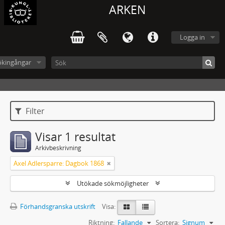
ARKEN
Logga in
ökingångar
Filter
Visar 1 resultat
Arkivbeskrivning
Axel Adlersparre: Dagbok 1868
Utökade sökmöjligheter
Förhandsgranska utskrift
Visa:
Riktning:
Fallande
Sortera:
Signum