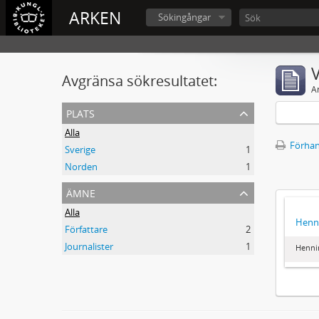
ARKEN
Sökingångar
V
Avgränsa sökresultatet:
A
plats
Alla
Förhan
Sverige
1
Norden
1
ämne
Alla
Henni
Författare
2
Journalister
1
Hennin