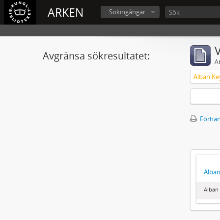
ARKEN
Sökingångar
V
Avgränsa sökresultatet:
A
Alban Ke
Förhan
Alban
Alban