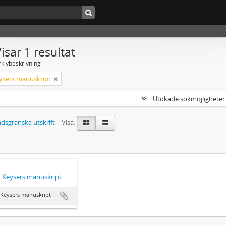
isar 1 resultat
rkivbeskrivning
ysers manuskript
Utökade sökmöjlighete
dsgranska utskrift
Visa:
 Keysers manuskript
 Keysers manuskript