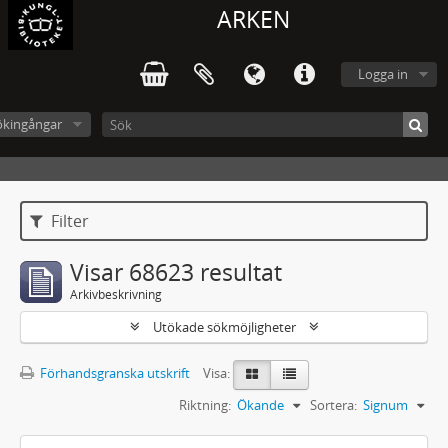
ARKEN
Logga in
ökingångar
Filter
Visar 68623 resultat
Arkivbeskrivning
Utökade sökmöjligheter
Förhandsgranska utskrift
Visa:
Riktning:
Ökande
Sortera:
Signum