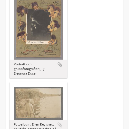
Porträtt och
gruppfotografier [ I ]:
Eleonora Duse
Fotoalbum: Ellen Key snett
bakifrån, sittandes naken på