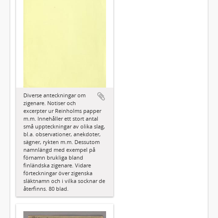
Diverse anteckningar om
zigenare. Notiser och
excerpter ur Reinholms papper
m.m. Innehåller ett stort antal
små uppteckningar av olika slag,
bl.a. observationer, anekdoter,
sägner, rykten m.m. Dessutom
namnlängd med exempel på
förnamn brukliga bland
finländska zigenare. Vidare
förteckningar över zigenska
släktnamn och i vilka socknar de
återfinns. 80 blad.