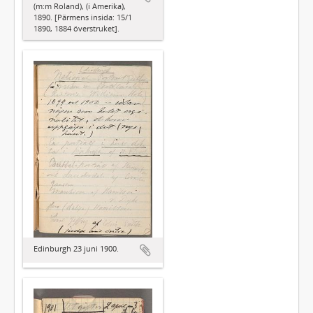
(m:m Roland), (i Amerika),
1890. [Pärmens insida: 15/1
1890, 1884 överstruket].
Edinburgh 23 juni 1900.