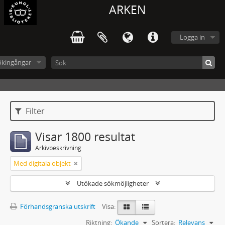
ARKEN
Logga in
ökingångar
Filter
Visar 1800 resultat
Arkivbeskrivning
Med digitala objekt
Utökade sökmöjligheter
Förhandsgranska utskrift
Visa:
Riktning:
Ökande
Sortera:
Relevans