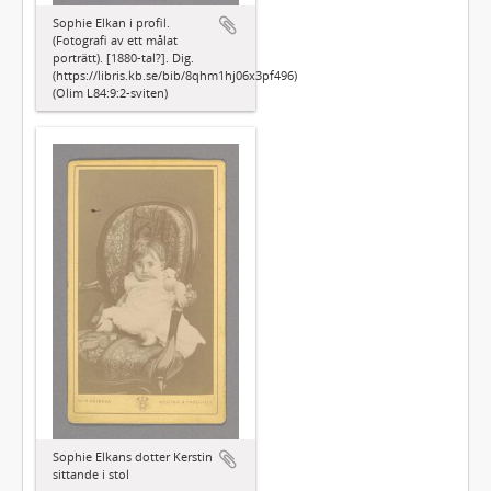
Sophie Elkan i profil.
(Fotografi av ett målat
porträtt). [1880-tal?]. Dig.
(https://libris.kb.se/bib/8qhm1hj06x3pf496)
(Olim L84:9:2-sviten)
Sophie Elkans dotter Kerstin
sittande i stol