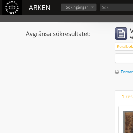
ARKEN
Sökingångar
V
Avgränsa sökresultatet:
A
Koralbok 
Förhan
1 res