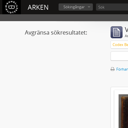
ARKEN
Sökingångar
V
Avgränsa sökresultatet:
A
Förhan