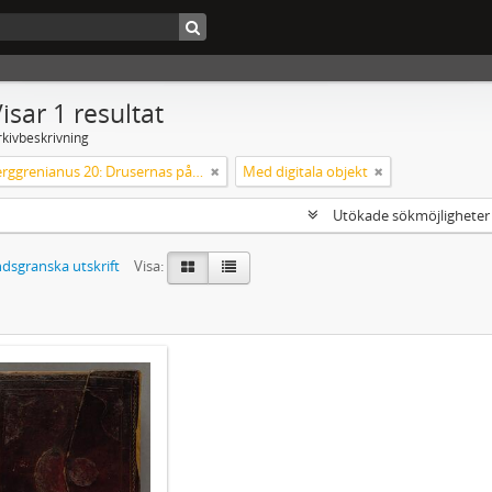
isar 1 resultat
rkivbeskrivning
Codex Berggrenianus 20: Drusernas på Libanon heliga bok
Med digitala objekt
Utökade sökmöjlighete
dsgranska utskrift
Visa: