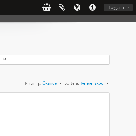
Logga in
r
Riktning:
Ökande
Sortera:
Referenskod