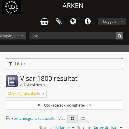
ARKEN
Logga in
ökingångar
Filter
Visar 1800 resultat
Arkivbeskrivning
Med digitala objekt
Utökade sökmöjligheter
Förhandsgranska utskrift
Visa:
Riktning:
Fallande
Sortera:
Datum ändrad