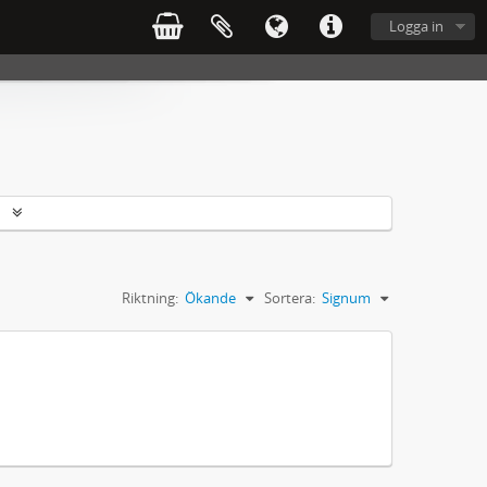
Logga in
r
Riktning:
Ökande
Sortera:
Signum