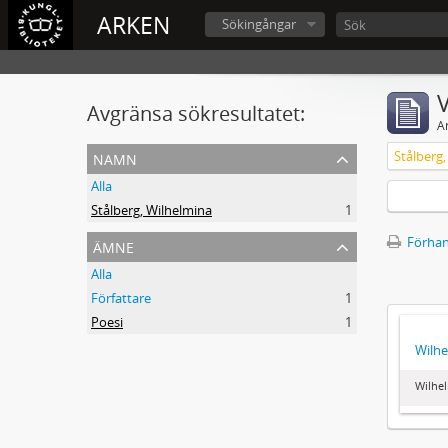
ARKEN
Sökingångar
V
Avgränsa sökresultatet:
A
namn
Stålberg
Alla
Stålberg, Wilhelmina
1
ämne
Förhan
Alla
Författare
1
Poesi
1
Wilhe
Wilhel