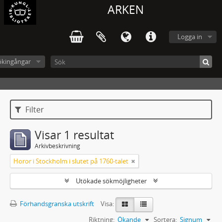
ARKEN
Logga in
ökingångar
Filter
Visar 1 resultat
Arkivbeskrivning
Horor i Stockholm i slutet på 1760-talet
Utökade sökmöjligheter
Förhandsgranska utskrift
Visa:
Riktning:
Ökande
Sortera:
Signum