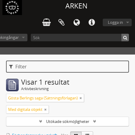
ARKEN
Logga in
ökingångar
Filter
Visar 1 resultat
Arkivbeskrivning
Gösta Berlings saga (Sättningsförlagan)
Med digitala objekt
Utökade sökmöjligheter