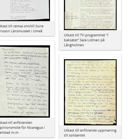
tkast till ramsa om/till Sune
onsson Länsmuseet i Umeå
Utkast till TV-programmet "I
baksätet" Sara Lidman på
Långholmen
tkast till anföranden
pinionsmöte för Nicaragua i
Utkast till anförande uppmaning
arlstad m.m.
till solidaritet