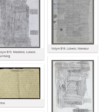
Volym B16. Lübeck, litteratur
olym B15. Medeltid, Lübeck,
ürnberg
ittra