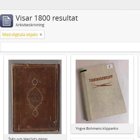
Visar 1800 resultat
Arkivbeskrivning
Med digitala objekt
Yngve Bohmans klipparkiv
ʼĪsā's och Masʼūd's dikter