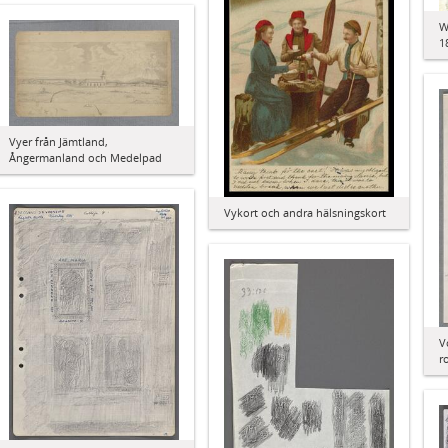
W
1
Vyer från Jämtland,
Ångermanland och Medelpad
Vykort och andra hälsningskort
V
r