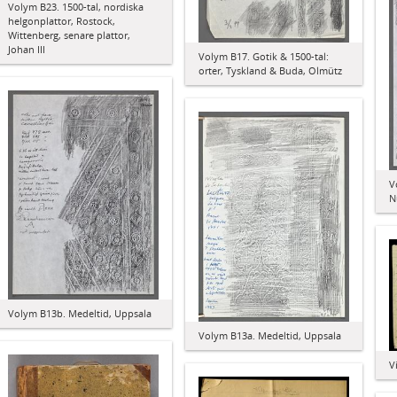
Volym B23. 1500-tal, nordiska
helgonplattor, Rostock,
Wittenberg, senare plattor,
Johan III
Volym B17. Gotik & 1500-tal:
orter, Tyskland & Buda, Olmütz
V
N
Volym B13b. Medeltid, Uppsala
Volym B13a. Medeltid, Uppsala
V