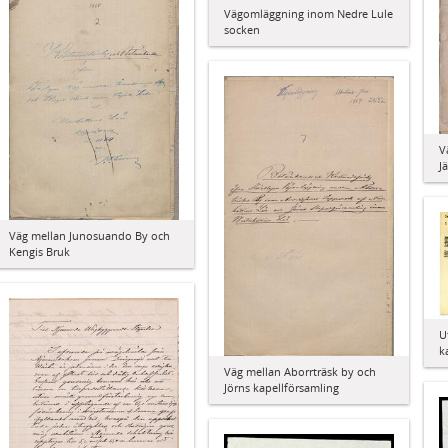
Vägomläggning inom Nedre Lule
socken
V
J
Väg mellan Junosuando By och
Kengis Bruk
U
k
Väg mellan Aborrträsk by och
Jörns kapellförsamling