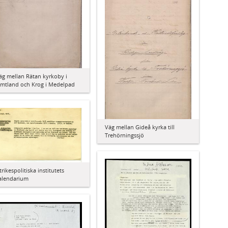
äg mellan Rätan kyrkoby i
ämtland och Krog i Medelpad
Väg mellan Gideå kyrka till
Trehörningssjö
trikespolitiska institutets
alendarium