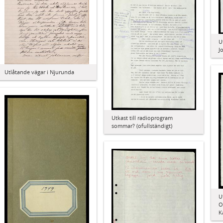
U
J
Utlåtande vägar i Njurunda
Utkast till radioprogram
sommar? (ofullständigt)
U
O
K