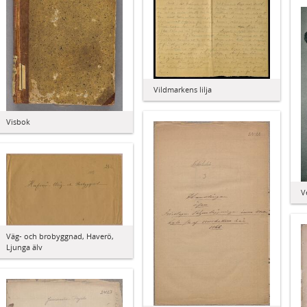
Vildmarkens lilja
Visbok
V
Väg- och brobyggnad, Haverö,
Ljunga älv