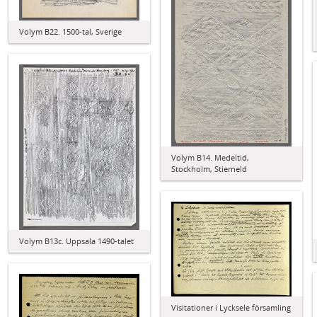
Volym B22. 1500-tal, Sverige
Volym B14. Medeltid,
Stockholm, Stierneld
Volym B13c. Uppsala 1490-talet
Visitationer i Lycksele församling