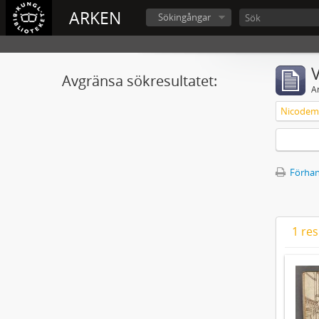
ARKEN
Sökingångar
V
Avgränsa sökresultatet:
A
Nicodemu
Förhan
1 res