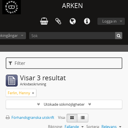
ARKEN
Logga in
ökingångar
Filter
Visar 3 resultat
Arkivbeskrivning
Ferlin, Henny
Utökade sökmöjligheter
Förhandsgranska utskrift
Visa:
Riktning:
Fallande
Sortera:
Relevans