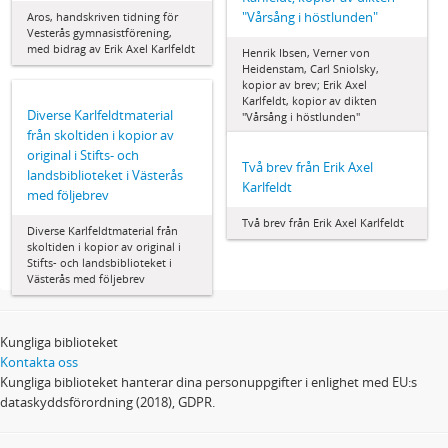
"Vårsång i höstlunden"
Aros, handskriven tidning för
Vesterås gymnasistförening,
med bidrag av Erik Axel Karlfeldt
Henrik Ibsen, Verner von
Heidenstam, Carl Sniolsky,
kopior av brev; Erik Axel
Karlfeldt, kopior av dikten
Diverse Karlfeldtmaterial
"Vårsång i höstlunden"
från skoltiden i kopior av
original i Stifts- och
Två brev från Erik Axel
landsbiblioteket i Västerås
Karlfeldt
med följebrev
Två brev från Erik Axel Karlfeldt
Diverse Karlfeldtmaterial från
skoltiden i kopior av original i
Stifts- och landsbiblioteket i
Västerås med följebrev
Kungliga biblioteket
Kontakta oss
Kungliga biblioteket hanterar dina personuppgifter i enlighet med EU:s
dataskyddsförordning (2018), GDPR.