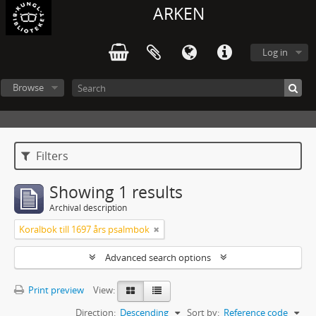
ARKEN
Log in
Browse
Filters
Showing 1 results
Archival description
Koralbok till 1697 års psalmbok
Advanced search options
Print preview
View:
Direction:
Descending
Sort by:
Reference code