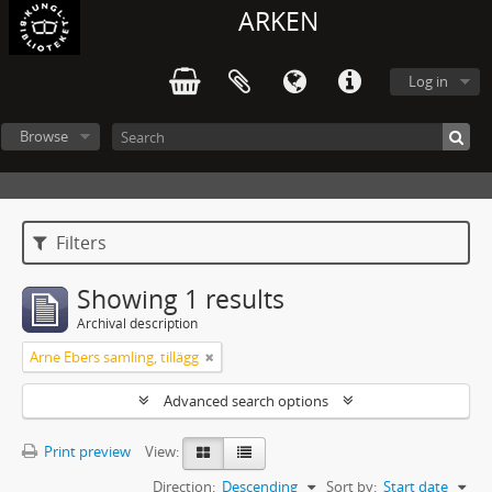
ARKEN
Log in
Browse
Filters
Showing 1 results
Archival description
Arne Ebers samling, tillägg
Advanced search options
Print preview
View:
Direction:
Descending
Sort by:
Start date