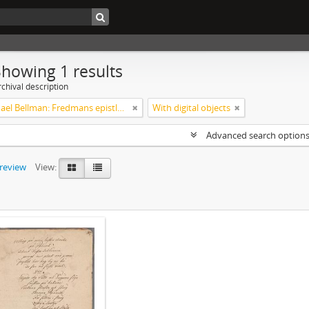
Showing 1 results
chival description
Carl Michael Bellman: Fredmans epistlar och sånger m.fl. Bellman-texter
With digital objects
Advanced search option
preview
View: